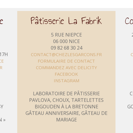
e
Pâtisserie La Fabrik
C
5 RUE NIEPCE
06 000 NICE
09 82 68 30 24
 17H
CONTACT@CHEZLESGARCONS.FR
CE
FORMULAIRE DE CONTACT
R
COMMANDEZ AVEC DELICITY
FACEBOOK
INSTAGRAM
LABORATOIRE DE PÂTISSERIE
C
PAVLOVA, CHOUX, TARTELETTES
SY
BIGOUDEN À LA BRETONNE
GO
GÂTEAU ANNIVERSAIRE, GÂTEAU DE
N »
MARIAGE