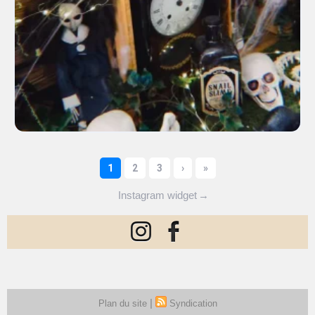
Instagram widget
→
|
Plan du site
Syndication